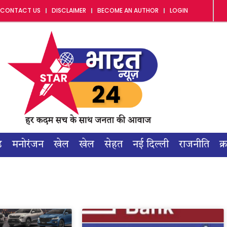
CONTACT US
DISCLAIMER
BECOME AN AUTHOR
LOGIN
ड
मनोरंजन
खेल
खेल
सेहत
नई दिल्ली
राजनीति
क्