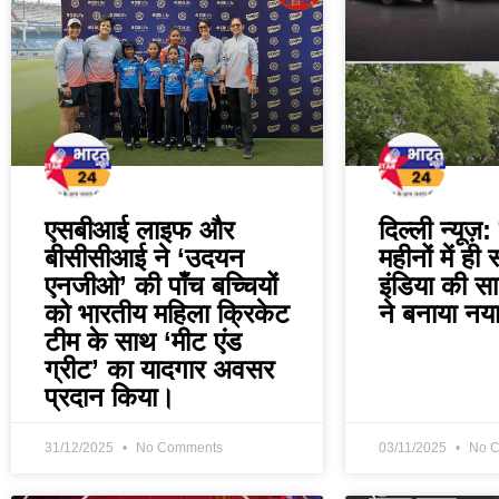
एसबीआई लाइफ और
दिल्ली न्यूज़
बीसीसीआई ने ‘उदयन
महीनों में ही
एनजीओ’ की पाँच बच्चियों
इंडिया की सा
को भारतीय महिला क्रिकेट
ने बनाया नया
टीम के साथ ‘मीट एंड
ग्रीट’ का यादगार अवसर
प्रदान किया।
31/12/2025
No Comments
03/11/2025
No C