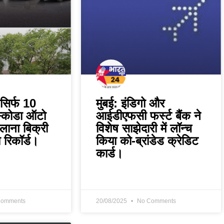
: सिर्फ 10
मुंबई: इंडिगो और
 स्‍कोडा ऑटो
आईडीएफसी फर्स्ट बैंक ने
लाना बिक्री
विशेष साझेदारी में लॉन्च
 रिकॉर्ड।
किया को-ब्रांडेड क्रेडिट
कार्ड।
omments
20/08/2025
No Comments