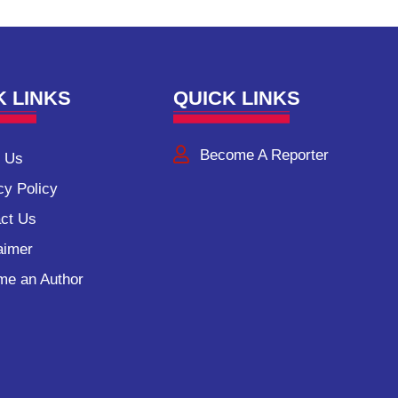
K LINKS
QUICK LINKS
Become A Reporter
 Us
cy Policy
ct Us
aimer
e an Author