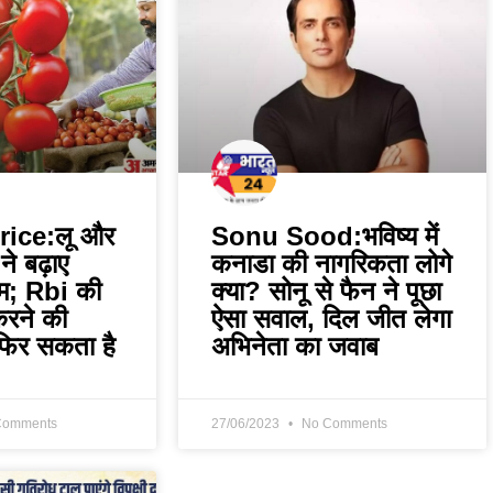
ice:लू और
Sonu Sood:भविष्य में
े बढ़ाए
कनाडा की नागरिकता लोगे
ाम; Rbi की
क्या? सोनू से फैन ने पूछा
करने की
ऐसा सवाल, दिल जीत लेगा
फिर सकता है
अभिनेता का जवाब
Comments
27/06/2023
No Comments