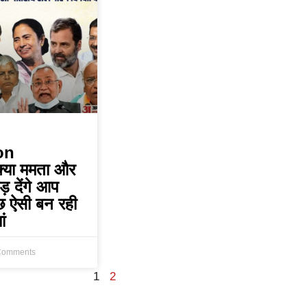
on
्या ममता और
़ देंगे आप
छ ऐसी बन रही
ां
Comments
1
2