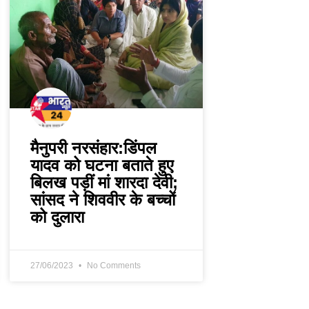
मैनुपरी नरसंहार:डिंपल
यादव को घटना बताते हुए
बिलख पड़ीं मां शारदा देवी;
सांसद ने शिववीर के बच्चों
को दुलारा
27/06/2023
No Comments