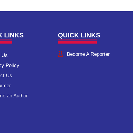
K LINKS
QUICK LINKS
Become A Reporter
 Us
cy Policy
ct Us
aimer
e an Author