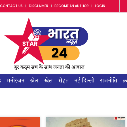
CONTACT US
DISCLAIMER
BECOME AN AUTHOR
LOGIN
ड
मनोरंजन
खेल
खेल
सेहत
नई दिल्ली
राजनीति
क्