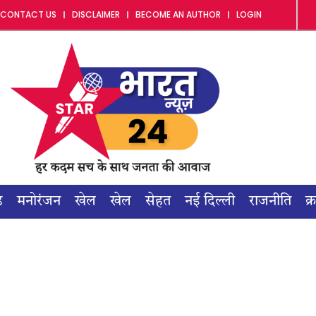
CONTACT US
DISCLAIMER
BECOME AN AUTHOR
LOGIN
ड
मनोरंजन
खेल
खेल
सेहत
नई दिल्ली
राजनीति
क्