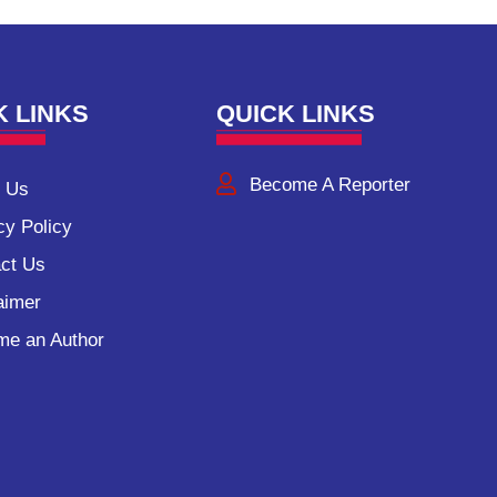
K LINKS
QUICK LINKS
Become A Reporter
 Us
cy Policy
ct Us
aimer
e an Author