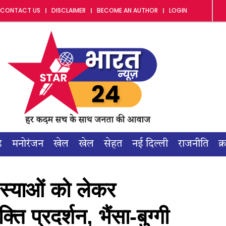
CONTACT US
DISCLAIMER
BECOME AN AUTHOR
LOGIN
ड
मनोरंजन
खेल
खेल
सेहत
नई दिल्ली
राजनीति
क्
स्याओं को लेकर
्ति प्रदर्शन, भैंसा-बुग्गी