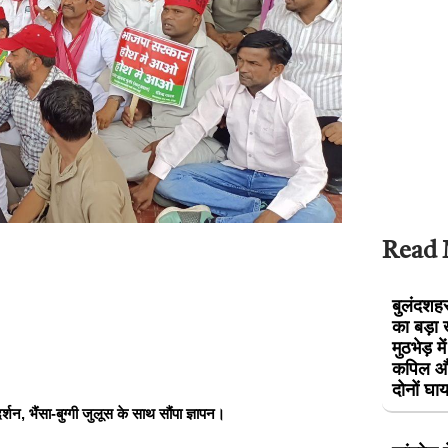
Read
बुलंदशहर 
का बड़ा 
मुठभेड़ म
कपिल और
दोनों घ
शन, भैंसा-बुग्गी जुलूस के साथ सौंपा ज्ञापन।