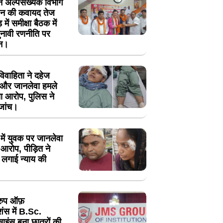
 ने अल्पसंख्यक विभाग
गठन की कवायद तेज
 में समीक्षा बैठक में
नावी रणनीति पर
थन।
ं विवाहिता ने दहेज
न और जानलेवा हमले
ा आरोप, पुलिस ने
 जांच।
में युवक पर जानलेवा
आरोप, पीड़ित ने
 लगाई न्याय की
रुप ऑफ़
ूशंस में B.Sc.
साइंस बना छात्रों की