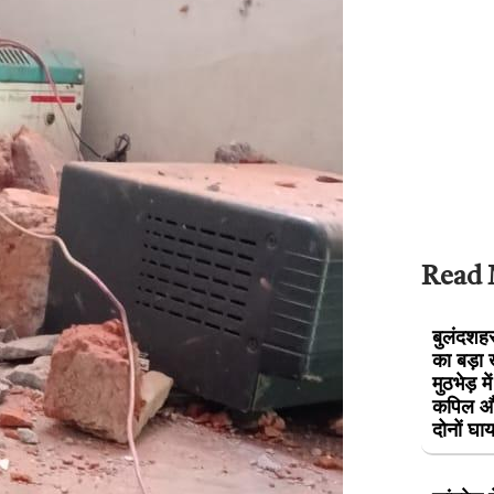
Read
बुलंदशहर 
का बड़ा 
मुठभेड़ म
कपिल और
दोनों घ