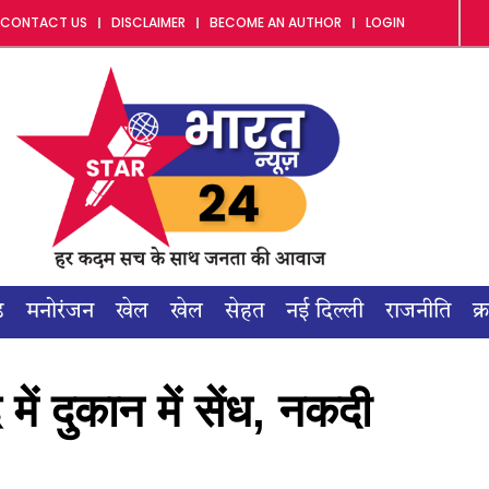
CONTACT US
DISCLAIMER
BECOME AN AUTHOR
LOGIN
ड
मनोरंजन
खेल
खेल
सेहत
नई दिल्ली
राजनीति
क्
ें दुकान में सेंध, नकदी