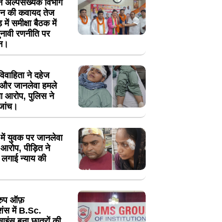
 ने अल्पसंख्यक विभाग
गठन की कवायद तेज
 में समीक्षा बैठक में
नावी रणनीति पर
थन।
ं विवाहिता ने दहेज
न और जानलेवा हमले
ा आरोप, पुलिस ने
 जांच।
में युवक पर जानलेवा
आरोप, पीड़ित ने
 लगाई न्याय की
रुप ऑफ़
ूशंस में B.Sc.
साइंस बना छात्रों की