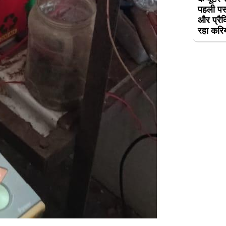
पहली पस
और प्रैक
रहा करि