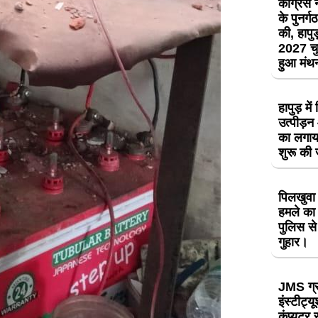
कांग्रेस
के पुनर्
की, हापुड़
2027 चु
हुआ मं
हापुड़ मे
उत्पीड़
का लगाय
शुरू की
पिलखुवा 
हमले का 
पुलिस से
गुहार।
JMS ग्
इंस्टीट्य
कंप्यूटर 