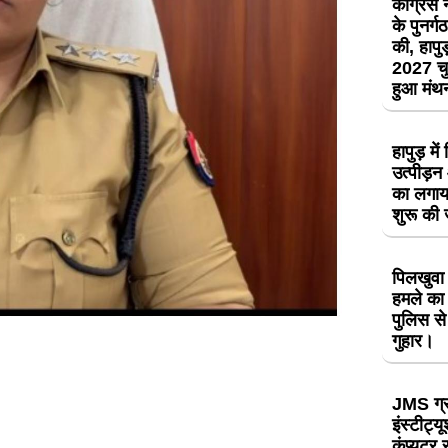
कांग्रेस
के पुनर्
की, हापुड़
2027 चु
हुआ मं
हापुड़ मे
उत्पीड़
का लगाय
शुरू की
पिलखुवा 
हमले का 
पुलिस से
गुहार।
JMS ग्
इंस्टीट्य
कंप्यूटर 