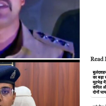
Read
बुलंदशहर 
का बड़ा 
मुठभेड़ म
कपिल और
दोनों घ