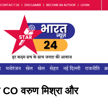
CONTACT US
DISCLAIMER
BECOME AN AUTHOR
LOGIN
ड
मनोरंजन
खेल
खेल
सेहत
नई दिल्ली
राजनीति
क्
से CO वरुण मिश्रा और