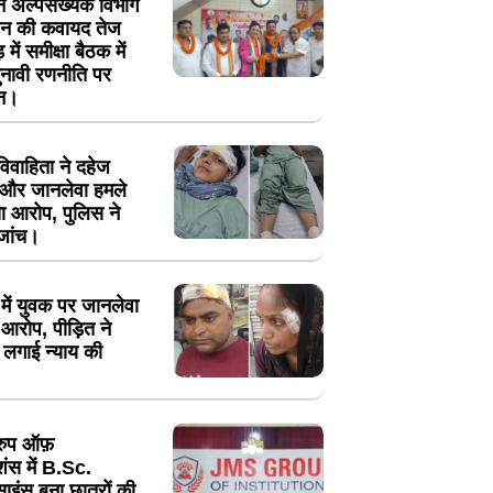
 ने अल्पसंख्यक विभाग
गठन की कवायद तेज
 में समीक्षा बैठक में
नावी रणनीति पर
थन।
ं विवाहिता ने दहेज
न और जानलेवा हमले
ा आरोप, पुलिस ने
 जांच।
में युवक पर जानलेवा
आरोप, पीड़ित ने
 लगाई न्याय की
रुप ऑफ़
ूशंस में B.Sc.
साइंस बना छात्रों की