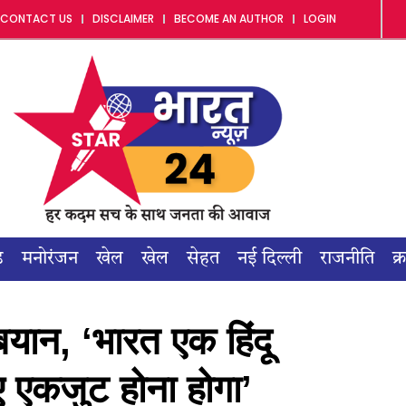
CONTACT US
DISCLAIMER
BECOME AN AUTHOR
LOGIN
ड
मनोरंजन
खेल
खेल
सेहत
नई दिल्ली
राजनीति
क्
ान, ‘भारत एक हिंदू
लिए एकजुट होना होगा’