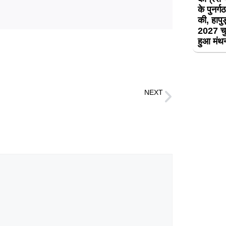
के पुनर्
की, हापुड़
2027 चु
हुआ मं
NEXT
अब 7 अक्टूबर को होगी सुनवाई, हाईकोर्ट से रेलवे की भूमि पर काबिज अतिक्रमणकारियों को नहीं मिली राहत