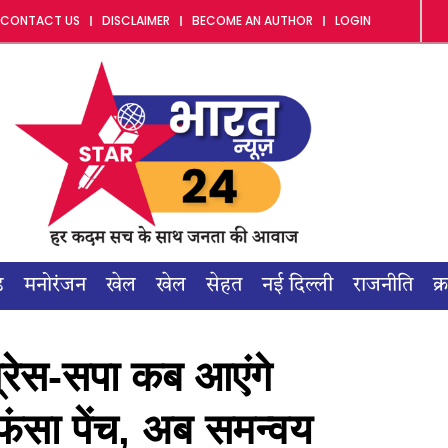
CONTACT US
DISCLAIMER
BECOME AN AUTHOR
LOGIN
ड
मनोरंजन
खेल
खेल
सेहत
नई दिल्ली
राजनीति
क्
्रेस-सपा कब आएंगे
फंसा पेंच, अब समन्वय