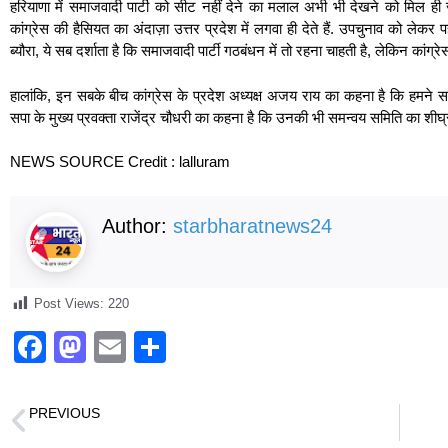
हरियाणा में समाजवादी पार्टी को सीट नहीं देने का मलाल अभी भी देखने को मि
कांग्रेस की हैसियत का अंदाज़ा उत्तर प्रदेश में लगवा ही देते हैं. उपचुनाव को लेक
ब्यौरा, ये सब दर्शाता है कि समाजवादी पार्टी गठबंधन में तो रहना चाहती है, लेकिन क
हालांकि, इन सबके बीच कांग्रेस के प्रदेश अध्यक्ष अजय राय का कहना है कि हमने स
सपा के मुख्य प्रवक्ता राजेंद्र चौधरी का कहना है कि उनकी भी समन्वय समिति का शी
NEWS SOURCE Credit : lalluram
Author:
starbharatnews24
Post Views:
220
F
M
E
S
a
a
m
h
c
st
ail
ar
PREVIOUS
e
o
e
Diwali 2024: इस तरह रखें अपना खास ख्याल, अस्थमा के मरीजों को पटाखों के धुएं से हो सकती है तकलीफ़