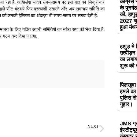
कांग्रेस
ल ही जा रहा है. अखिलेश यादव समय-समय पर इस बात का ज़िक्र कर
के पुनर्
र पहले सीट बंटवारे फिर प्रत्याशी उतारने और अब समन्वय समिति का
की, हापुड़
ांग्रेस को उनकी हैसियत का अंदाज़ा भी समय-समय पर लगवा देती है.
2027 चु
हुआ मं
मन्वय के लिए गठित अपनी समितियों का ब्योरा सपा को भेज दिया है.
घ्र गठन कर दिया जाएगा.
हापुड़ मे
उत्पीड़
का लगाय
शुरू की
पिलखुवा 
हमले का 
पुलिस से
गुहार।
JMS ग्
NEXT
इंस्टीट्य
कहा- ‘आधिकारिक पत्र अंग्रेजी में लिखें मुझे हिंदी नहीं आती, DMK सांसद ने केंद्रीय मंत्री रवनीत बिट्टू की चिट्ठी पर दिया जवाब
कंप्यूटर 