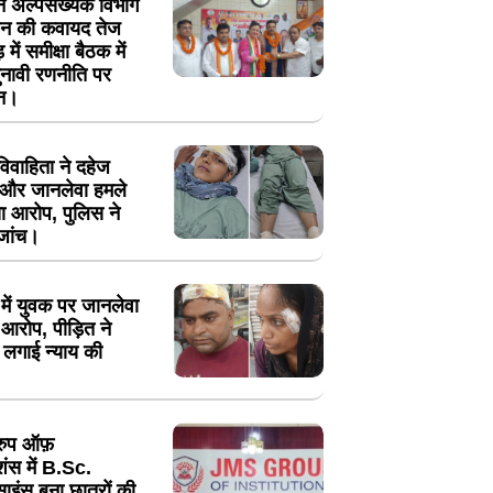
 ने अल्पसंख्यक विभाग
गठन की कवायद तेज
 में समीक्षा बैठक में
नावी रणनीति पर
थन।
ं विवाहिता ने दहेज
न और जानलेवा हमले
ा आरोप, पुलिस ने
 जांच।
में युवक पर जानलेवा
आरोप, पीड़ित ने
 लगाई न्याय की
रुप ऑफ़
ूशंस में B.Sc.
साइंस बना छात्रों की