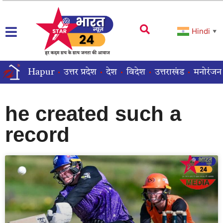
Hindi
▼
Hapur
उत्तर प्रदेश
देश
विदेश
उत्तराखंड
मनोरंजन
he created such a
record