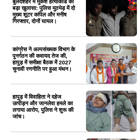
बुलंदशहर में मुकेश हत्याकांड का
बड़ा खुलासा: पुलिस मुठभेड़ में दो
मुख्य शूटर कपिल और मनीष
गिरफ्तार, दोनों घायल।
कांग्रेस ने अल्पसंख्यक विभाग के
पुनर्गठन की कवायद तेज की,
हापुड़ में समीक्षा बैठक में 2027
चुनावी रणनीति पर हुआ मंथन।
हापुड़ में विवाहिता ने दहेज
उत्पीड़न और जानलेवा हमले का
लगाया आरोप, पुलिस ने शुरू की
जांच।