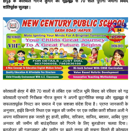
हापुड़ के कोतवाल नीरज कुमार की सूझबूझ से 70 साल पुराना जमीनी विवाद
शांतिपूर्वक सुलझा।
कोतवाली क्षेत्र में बीते 70 सालों से लंबित एक जटिल भूमि विवाद को रविवार को गढ़
कोतवाली प्रभारी निरीक्षक नीरज कुमार ने अपनी कूटनीतिक समझ और सूझबूझ से
सफलतापूर्वक निपटा कर समाज में एक सशक्त संदेश दिया है। प्राप्त जानकारी के
अनुसार, हाईवे किनारे स्थित एक स्कूल की जमीन पर एक व्यक्ति कारी शौकत अली ने
अपना मालिकाना हक जताते हुए हाजी, हामिद, सरिकत, साजिद, बशावर, आबिद पुत्र
अनवार की जमीन की बाउंड्रीवाल को गिराने के लिए बुलडोजर चलवा दिया।
बुलडोजर की गड़गड़ाहट और जमीन पर बढ़ते तनाव की सूचना मिलते ही कोतवाल