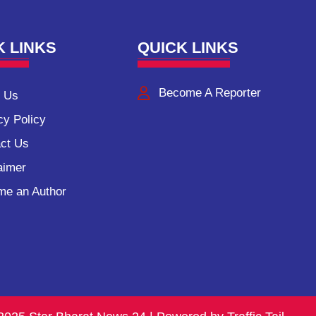
K LINKS
QUICK LINKS
Become A Reporter
 Us
cy Policy
ct Us
aimer
e an Author