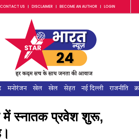
CONTACT US
DISCLAIMER
BECOME AN AUTHOR
LOGIN
ड
मनोरंजन
खेल
खेल
सेहत
नई दिल्ली
राजनीति
क्
में स्नातक प्रवेश शुरू,
ाह।