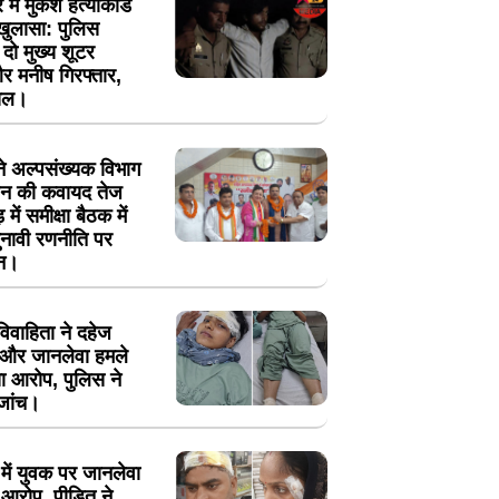
में मुकेश हत्याकांड
खुलासा: पुलिस
ें दो मुख्य शूटर
 मनीष गिरफ्तार,
ायल।
 ने अल्पसंख्यक विभाग
गठन की कवायद तेज
 में समीक्षा बैठक में
नावी रणनीति पर
थन।
ं विवाहिता ने दहेज
न और जानलेवा हमले
ा आरोप, पुलिस ने
 जांच।
में युवक पर जानलेवा
आरोप, पीड़ित ने