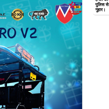
पुलिस से
गुहार।