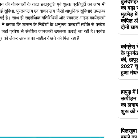
बुलंदशहर 
की योजनाओं के तहत छात्रवृत्ति एवं शुल्क प्रतिपूर्ति का लाभ भी
का बड़ा 
ाई-फाई सुविधा, पुस्तकालय एवं वाचनालय जैसी आधुनिक सुविधाएं उपलब्ध
मुठभेड़ म
ी गई है। साथ ही सहशैक्षिक गतिविधियों और स्काउट-गाइड कार्यक्रमों
कपिल और
र ने बताया कि शासन के निर्देशों के अनुरूप पारदर्शी तरीके से प्रवेश
दोनों घ
 है, जहां प्रवेश से संबंधित जानकारी उपलब्ध कराई जा रही है।प्रवेश
 सत्र को लेकर उत्साह का माहौल देखने को मिल रहा है।
कांग्रेस
के पुनर्
की, हापुड़
2027 चु
हुआ मं
हापुड़ मे
उत्पीड़
का लगाय
शुरू की
पिलखुवा 
हमले का 