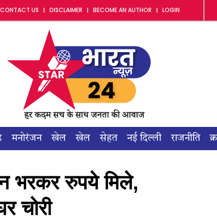
CONTACT US
DISCLAIMER
BECOME AN AUTHOR
LOGIN
ड
मनोरंजन
खेल
खेल
सेहत
नई दिल्ली
राजनीति
क्
िन भरकर रुपये मिले,
घर चोरी