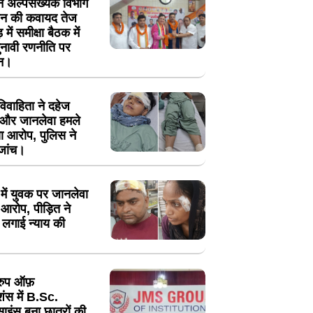
 ने अल्पसंख्यक विभाग
गठन की कवायद तेज
 में समीक्षा बैठक में
नावी रणनीति पर
थन।
ं विवाहिता ने दहेज
न और जानलेवा हमले
ा आरोप, पुलिस ने
 जांच।
में युवक पर जानलेवा
आरोप, पीड़ित ने
 लगाई न्याय की
रुप ऑफ़
ूशंस में B.Sc.
साइंस बना छात्रों की