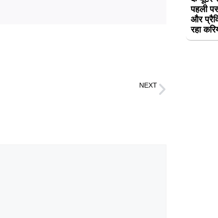
पहली पस
और प्रैक
रहा करि
NEXT
कहा- फर्जी बातें फैलाना इनकी पुरानी आदत, कांग्रेस नेता राजीव शुक्ला ने UN में पाकिस्तान को लगाई लताड़