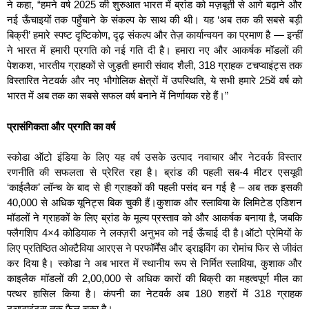
ने कहा, “हमने वर्ष 2025 की शुरुआत भारत में ब्रांड को मज़बूती से आगे बढ़ाने और
नई ऊँचाइयों तक पहुँचाने के संकल्प के साथ की थी। यह ‘अब तक की सबसे बड़ी
बिक्री’ हमारे स्पष्ट दृष्टिकोण, दृढ़ संकल्प और तेज़ कार्यान्वयन का प्रमाण है — इन्हीं
ने भारत में हमारी प्रगति को नई गति दी है। हमारा नए और आकर्षक मॉडलों की
पेशकश, भारतीय ग्राहकों से जुड़ती हमारी संवाद शैली, 318 ग्राहक टचप्वाइंट्स तक
विस्तारित नेटवर्क और नए भौगोलिक क्षेत्रों में उपस्थिति, ये सभी हमारे 25वें वर्ष को
भारत में अब तक का सबसे सफल वर्ष बनाने में निर्णायक रहे हैं।”
प्रासंगिकता और प्रगति का वर्ष
स्‍कोडा ऑटो इंडिया के लिए यह वर्ष उसके उत्पाद नवाचार और नेटवर्क विस्तार
रणनीति की सफलता से प्रेरित रहा है। ब्रांड की पहली सब-4 मीटर एसयूवी
‘काईलैक’ लॉन्च के बाद से ही ग्राहकों की पहली पसंद बन गई है – अब तक इसकी
40,000 से अधिक यूनिट्स बिक चुकी हैं।कुशाक और स्‍लाविया के लिमिटेड एडिशन
मॉडलों ने ग्राहकों के लिए ब्रांड के मूल्य प्रस्ताव को और आकर्षक बनाया है, जबकि
फ्लैगशिप 4×4 कोडियाक ने लक्ज़री अनुभव को नई ऊँचाई दी है।ऑटो प्रेमियों के
लिए प्रतिष्ठित ओक्‍टैविया आरएस ने परफॉर्मेंस और ड्राइविंग का रोमांच फिर से जीवंत
कर दिया है। स्‍कोडा ने अब भारत में स्थानीय रूप से निर्मित स्‍लाविया, कुशाक और
काइलैक मॉडलों की 2,00,000 से अधिक कारों की बिक्री का महत्वपूर्ण मील का
पत्थर हासिल किया है। कंपनी का नेटवर्क अब 180 शहरों में 318 ग्राहक
टचप्वाइंट्स तक फैल चुका है।