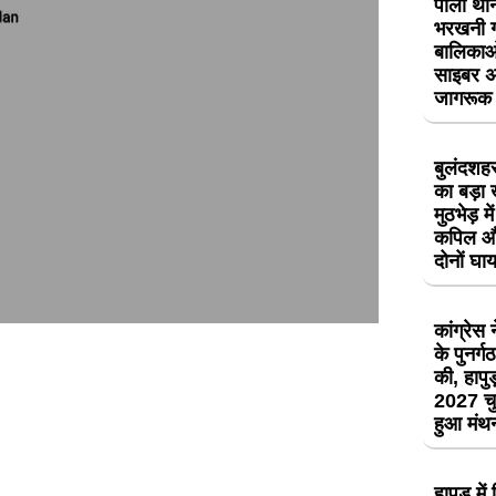
पाली थान
भरखनी गा
बालिकाओं
साइबर अ
जागरूक
बुलंदशहर 
का बड़ा 
मुठभेड़ म
कपिल और
दोनों घ
कांग्रेस
के पुनर्
की, हापुड़
2027 चु
हुआ मं
हापुड़ मे