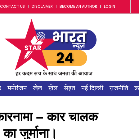
CONTACT US
DISCLAIMER
BECOME AN AUTHOR
LOGIN
ड
मनोरंजन
खेल
खेल
सेहत
नई दिल्ली
राजनीति
क्
ा कारनामा – कार चालक
का जुर्माना।