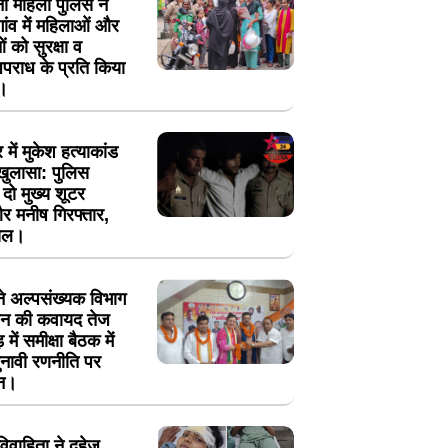
ा महिला पुलिस ने
ंव में महिलाओं और
 को सुरक्षा व
पराध के प्रति किया
।
में मुकेश हत्याकांड
खुलासा: पुलिस
ें दो मुख्य शूटर
 मनीष गिरफ्तार,
ायल।
 ने अल्पसंख्यक विभाग
गठन की कवायद तेज
 में समीक्षा बैठक में
नावी रणनीति पर
थन।
ं विवाहिता ने दहेज