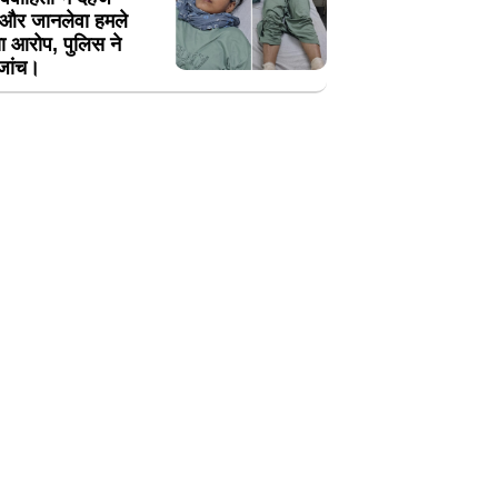
न और जानलेवा हमले
ा आरोप, पुलिस ने
 जांच।