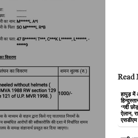
Read
हापुड़ मे
हिन्दुस्ता
‘गद्दी छ
ऐलान, रा
एसडीएम क