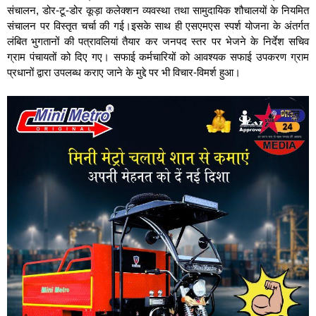
संचालन, डोर-टू-डोर कूड़ा कलेक्शन व्यवस्था तथा सामुदायिक शौचालयों के नियमित
संचालन पर विस्तृत चर्चा की गई।इसके साथ ही एसएमएस स्पर्श योजना के अंतर्गत
लंबित भुगतानों की पत्रावलियां तैयार कर जनपद स्तर पर भेजने के निर्देश सचिव
ग्राम पंचायतों को दिए गए। सफाई कर्मचारियों को आवश्यक सफाई उपकरण ग्राम
प्रधानों द्वारा उपलब्ध कराए जाने के मुद्दे पर भी विचार-विमर्श हुआ।