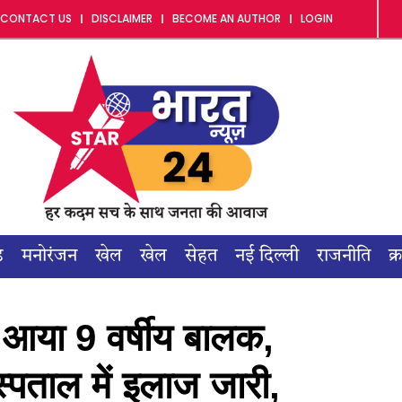
CONTACT US
DISCLAIMER
BECOME AN AUTHOR
LOGIN
ड
मनोरंजन
खेल
खेल
सेहत
नई दिल्ली
राजनीति
क्
ें आया 9 वर्षीय बालक,
्पताल में इलाज जारी,