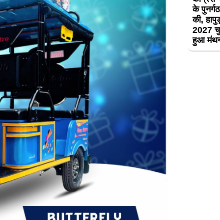
के पुनर्
की, हापुड़
2027 चु
हुआ मं