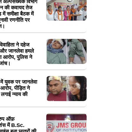
 ने अल्पसंख्यक विभाग
गठन की कवायद तेज
 में समीक्षा बैठक में
नावी रणनीति पर
थन।
ं विवाहिता ने दहेज
न और जानलेवा हमले
ा आरोप, पुलिस ने
 जांच।
में युवक पर जानलेवा
आरोप, पीड़ित ने
 लगाई न्याय की
रुप ऑफ़
ूशंस में B.Sc.
साइंस बना छात्रों की