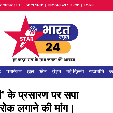
CONTACT US
DISCLAIMER
BECOME AN AUTHOR
LOGIN
ड
मनोरंजन
खेल
खेल
सेहत
नई दिल्ली
राजनीति
क्
ी’ के प्रसारण पर सपा
 रोक लगाने की मांग।