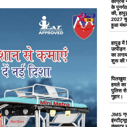
कांग्रेस
के पुनर्
की, हापुड़
2027 चु
हुआ मं
हापुड़ मे
उत्पीड़
का लगाय
शुरू की
पिलखुवा 
हमले का 
पुलिस से
गुहार।
JMS ग्
इंस्टीट्य
कंप्यूटर 